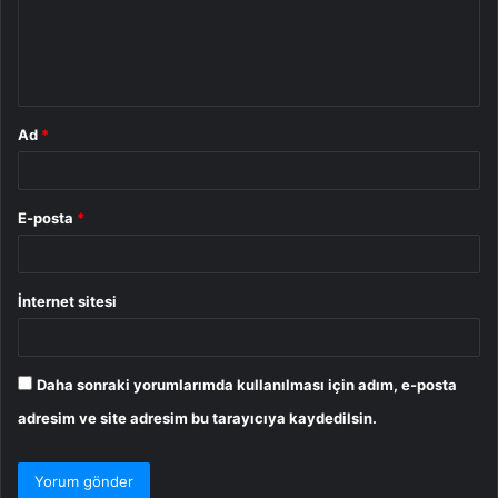
u
m
*
Ad
*
E-posta
*
İnternet sitesi
Daha sonraki yorumlarımda kullanılması için adım, e-posta
adresim ve site adresim bu tarayıcıya kaydedilsin.