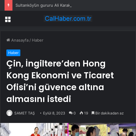
Sultanköy’ün gururu Ali Karakaş Tuğgeneral oldu
Menü
Anasayfa
/
Haber
Haber
Çin, İngiltere’den Hong
Kong Ekonomi ve Ticaret
Ofisi’ni güvence altına
almasını istedi
SAMET TAŞ
Eylül 8, 2023
0
19
Bir dakikadan az