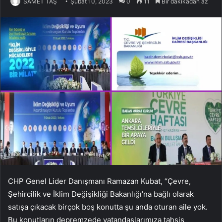
SAMET TAŞ
Şubat 10, 2023
0
11
Bir dakikadan az
CHP Genel Lider Danışmanı Ramazan Kubat, “Çevre,
Şehircilik ve İklim Değişikliği Bakanlığı’na bağlı olarak
satışa çıkacak birçok boş konutta şu anda oturan aile yok.
Bu konutların depremzede vatandaşlarımıza tahsis