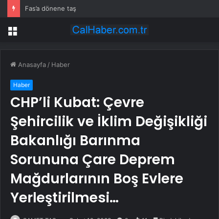
Fas’a dönene taş
Menü
Anasayfa
/
Haber
Haber
CHP’li Kubat: Çevre
Şehircilik ve İklim Değişikliği
Bakanlığı Barınma
Sorununa Çare Deprem
Mağdurlarının Boş Evlere
Yerleştirilmesi…