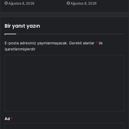
Ağustos 8, 2026
Ağustos 8, 2026
Bir yanıt yazın
E-posta adresiniz yayınlanmayacak.
Gerekli alanlar
*
ile
işaretlenmişlerdir
Y
o
r
u
m
*
Ad
*