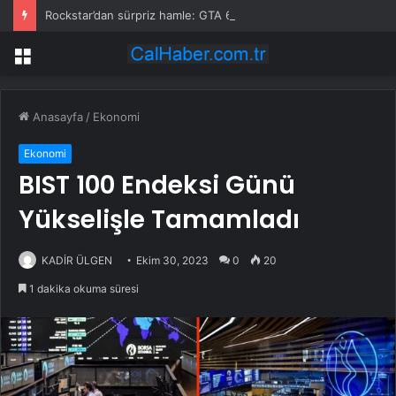
Rockstar’dan sürpriz hamle: GTA 6 ilk kez Netflix’te gösterilecek
Menü
Anasayfa
/
Ekonomi
Ekonomi
BIST 100 Endeksi Günü
Yükselişle Tamamladı
KADİR ÜLGEN
Ekim 30, 2023
0
20
1 dakika okuma süresi