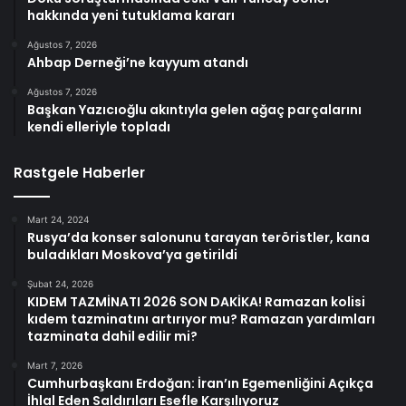
hakkında yeni tutuklama kararı
Ağustos 7, 2026
Ahbap Derneği’ne kayyum atandı
Ağustos 7, 2026
Başkan Yazıcıoğlu akıntıyla gelen ağaç parçalarını
kendi elleriyle topladı
Rastgele Haberler
Mart 24, 2024
Rusya’da konser salonunu tarayan teröristler, kana
buladıkları Moskova’ya getirildi
Şubat 24, 2026
KIDEM TAZMİNATI 2026 SON DAKİKA! Ramazan kolisi
kıdem tazminatını artırıyor mu? Ramazan yardımları
tazminata dahil edilir mi?
Mart 7, 2026
Cumhurbaşkanı Erdoğan: İran’ın Egemenliğini Açıkça
İhlal Eden Saldırıları Esefle Karşılıyoruz