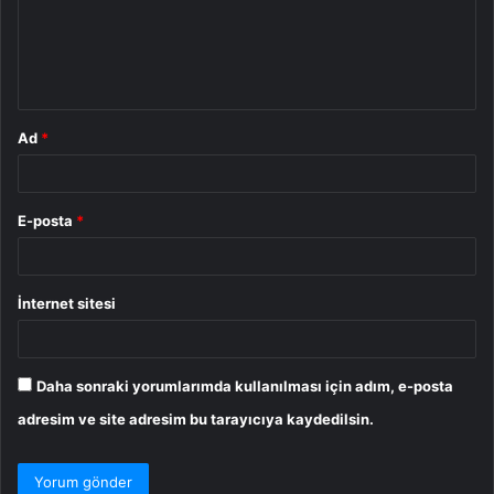
u
m
*
Ad
*
E-posta
*
İnternet sitesi
Daha sonraki yorumlarımda kullanılması için adım, e-posta
adresim ve site adresim bu tarayıcıya kaydedilsin.