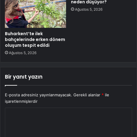
neden düşüyor?
Ağustos 5, 2026
Buharkent’te ilek
bahçelerinde erken dönem
oluşum tespit edildi
Ağustos 5, 2026
Bir yanıt yazın
E-posta adresiniz yayınlanmayacak.
Gerekli alanlar
*
ile
işaretlenmişlerdir
Y
o
r