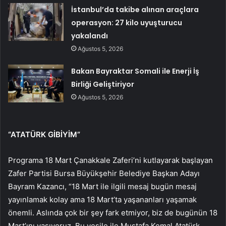
İstanbul’da takibe alınan araçlara
operasyon: 27 kilo uyuşturucu
yakalandı
Ağustos 5, 2026
Bakan Bayraktar Somali ile Enerji İş
Birliği Geliştiriyor
Ağustos 5, 2026
“ATATÜRK GİBİYİM”
Programa 18 Mart Çanakkale Zaferi’ni kutlayarak başlayan
Zafer Partisi Bursa Büyükşehir Belediye Başkan Adayı
Bayram Kazancı, “18 Mart ile ilgili mesaj bugün mesaj
yayınlamak kolay ama 18 Mart’ta yaşananları yaşamak
önemli. Aslında çok bir şey fark etmiyor, biz de bugünün 18
Mart’ını yaşıyoruz. Bu vesile ile Mustafa Kemal Atatürk,