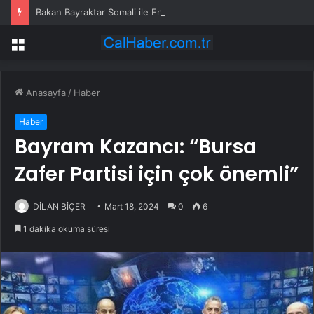
Bakan Bayraktar Somali ile Enerji İş Birliği Geliştiriyor
Menü
Anasayfa
/
Haber
Haber
Bayram Kazancı: “Bursa
Zafer Partisi için çok önemli”
DİLAN BİÇER
Mart 18, 2024
0
6
1 dakika okuma süresi