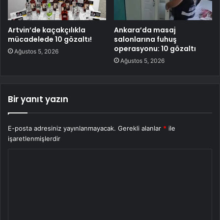
Artvin’de kaçakçılıkla
Ankara’da masaj
mücadelede 10 gözaltı!
salonlarına fuhuş
operasyonu: 10 gözaltı
Ağustos 5, 2026
Ağustos 5, 2026
Bir yanıt yazın
E-posta adresiniz yayınlanmayacak.
Gerekli alanlar
*
ile
işaretlenmişlerdir
Y
o
r
u
m