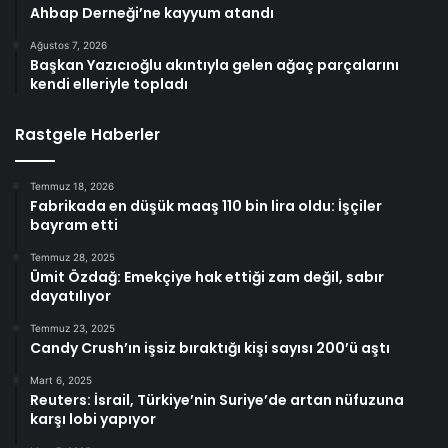
Ahbap Derneği’ne kayyum atandı
Ağustos 7, 2026
Başkan Yazıcıoğlu akıntıyla gelen ağaç parçalarını
kendi elleriyle topladı
Rastgele Haberler
Temmuz 18, 2026
Fabrikada en düşük maaş 110 bin lira oldu: İşçiler
bayram etti
Temmuz 28, 2025
Ümit Özdağ: Emekçiye hak ettiği zam değil, sabır
dayatılıyor
Temmuz 23, 2025
Candy Crush’ın işsiz bıraktığı kişi sayısı 200’ü aştı
Mart 6, 2025
Reuters: İsrail, Türkiye’nin Suriye’de artan nüfuzuna
karşı lobi yapıyor