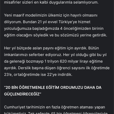
misafirler sizleri en kalbi duygularımla selamlıyorum.
Yeni maarif modelimizin ülkemiz için hayırlı olmasını
diliyorum. Bundan 21 yıl evvel Türkiye’ye hizmet
yolculuğumuza başladığımızda 4 önceliğimizden birinin
eğitim olacağını söyledik ve bu sözümüzü yerine getirdik.
Her yıl bütçede aslan payını eğitim için ayırdık. Bütün
imkanlarımızı seferber ediyoruz. Her yıl olduğu gibi bu yıl
da geleneği bozmayıp 1 trilyon 620 milyar lirayı eğitime
ayırdık. Derslik başına düşen öğrenci sayısını ilk öğretimde
23’e, ortaöğretimde ise 22’ye indirdik.
“20 BİN ÖĞRETMENLE EĞİTİM ORDUMUZU DAHA DA
GÜÇLENDİRECEĞİZ”
Cumhuriyet tarihimizin en fazla öğretmen ataması yapan
hükümetiyiz. Tek seferde 45 bin öğretmeni öğrencileriyle