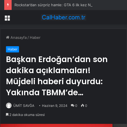
Rockstar’dan sürpriz hamle: GTA 6 ilk kez Netflix’te gösterilecek
Menü
Anasayfa
/
Haber
Haber
Başkan Erdoğan’dan son
dakika açıklamaları!
Müjdeli haberi duyurdu:
Yakında TBMM’de…
ÜMİT SAVĞA
Haziran 9, 2024
0
0
2 dakika okuma süresi