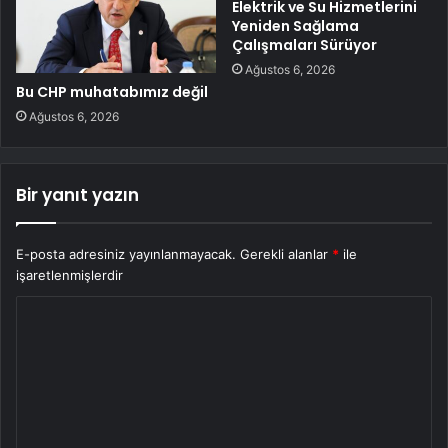
Elektrik ve Su Hizmetlerini
Yeniden Sağlama
Çalışmaları Sürüyor
Ağustos 6, 2026
Bu CHP muhatabımız değil
Ağustos 6, 2026
Bir yanıt yazın
E-posta adresiniz yayınlanmayacak.
Gerekli alanlar
*
ile
işaretlenmişlerdir
Y
o
r
u
m