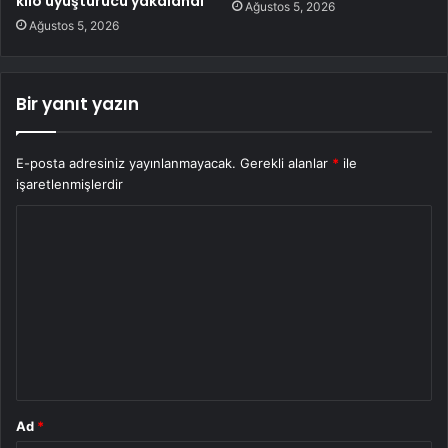
kilo uyuşturucu yakalandı
Ağustos 5, 2026
Ağustos 5, 2026
Bir yanıt yazın
E-posta adresiniz yayınlanmayacak.
Gerekli alanlar
*
ile
işaretlenmişlerdir
Y
o
r
u
m
*
Ad
*