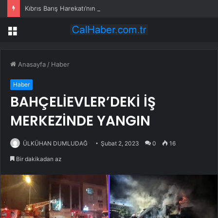
Kıbrıs Barış Harekatı’nın 52. yıl dönümünde Yunanistan’dan küstah tehdit: Yunan Silahlı Kuvvetleri için Kıbrıs yakındır
Menü
Anasayfa
/
Haber
Haber
BAHÇELİEVLER’DEKİ İŞ
MERKEZİNDE YANGIN
ÜLKÜHAN DUMLUDAĞ
Şubat 2, 2023
0
16
Bir dakikadan az