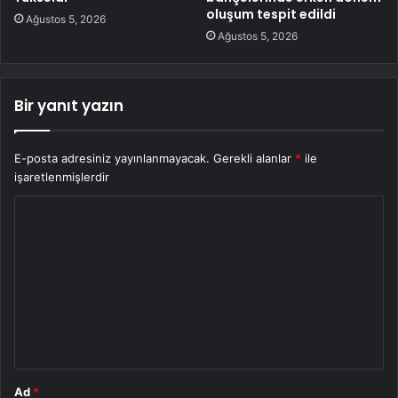
oluşum tespit edildi
Ağustos 5, 2026
Ağustos 5, 2026
Bir yanıt yazın
E-posta adresiniz yayınlanmayacak.
Gerekli alanlar
*
ile
işaretlenmişlerdir
Y
o
r
u
m
*
Ad
*