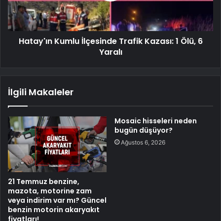
Hatay'ın Kumlu İlçesinde Trafik Kazası: 1 Ölü, 6
Yaralı
İlgili Makaleler
Mosaic hisseleri neden
bugün düşüyor?
Ağustos 6, 2026
21 Temmuz benzine,
mazota, motorine zam
veya indirim var mı? Güncel
benzin motorin akaryakıt
fiyatları!