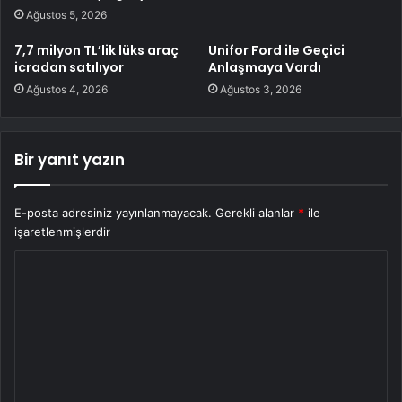
Ağustos 5, 2026
7,7 milyon TL’lik lüks araç
Unifor Ford ile Geçici
icradan satılıyor
Anlaşmaya Vardı
Ağustos 4, 2026
Ağustos 3, 2026
Bir yanıt yazın
E-posta adresiniz yayınlanmayacak.
Gerekli alanlar
*
ile
işaretlenmişlerdir
Y
o
r
u
m
*