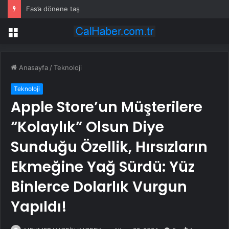
Fas’a dönene taş
Menü
Anasayfa
/
Teknoloji
Teknoloji
Apple Store’un Müşterilere
“Kolaylık” Olsun Diye
Sunduğu Özellik, Hırsızların
Ekmeğine Yağ Sürdü: Yüz
Binlerce Dolarlık Vurgun
Yapıldı!