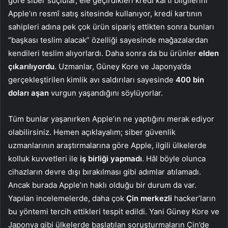
göre siber suçlular, ele geçirdikleri kredi kartı bilgilerini
Apple’ın resmî satış sitesinde kullanıyor, kredi kartının
sahipleri adına pek çok ürün sipariş ettikten sonra bunları
“başkası teslim alacak” özelliği sayesinde mağazalardan
kendileri teslim alıyorlardı. Daha sonra da bu ürünler
elden
çıkarılıyordu
. Uzmanlar, Güney Kore ve Japonya’da
gerçekleştirilen kimlik avı saldırıları sayesinde
400 bin
doları aşan
vurgun yaşandığını söylüyorlar.
Tüm bunlar yaşanırken Apple’ın ne yaptığını merak ediyor
olabilirsiniz. Hemen açıklayalım; siber güvenlik
uzmanlarının araştırmalarına göre Apple, ilgili ülkelerde
kolluk kuvvetleri ile
iş birliği yapmadı
. Hâl böyle olunca
cihazların devre dışı bırakılması gibi adımlar atılamadı.
Ancak burada Apple’ın haklı olduğu bir durum da var.
Yapılan incelemelerde, daha çok
Çin merkezli
hacker’ların
bu yöntemi tercih ettikleri tespit edildi. Yani Güney Kore ve
Japonya gibi ülkelerde başlatılan soruşturmaların Çin’de