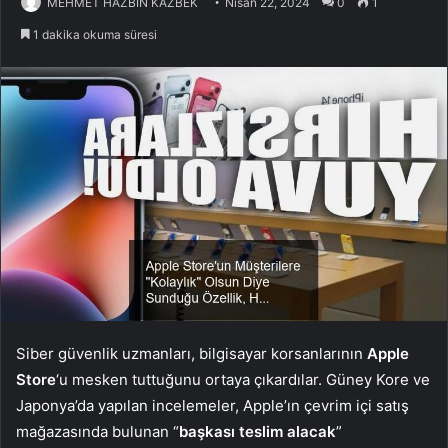
MEHMET HAZBİN KAZBEK
Nisan 22, 2024
0
1
1 dakika okuma süresi
Siber güvenlik uzmanları, bilgisayar korsanlarının
Apple
Store
‘u mesken tuttuğunu ortaya çıkardılar. Güney Kore ve
Japonya’da yapılan incelemeler, Apple’ın çevrim içi satış
mağazasında bulunan “
başkası teslim alacak
”