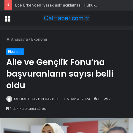
Ece Erken’den ‘yasak aşk’ açıklaması: Hukuki yollara başvuruyor
Menü
Anasayfa
/
Ekonomi
Ekonomi
Aile ve Gençlik Fonu’na
başvuranların sayısı belli
oldu
MEHMET HAZBİN KAZBEK
Nisan 4, 2024
0
7
1 dakika okuma süresi