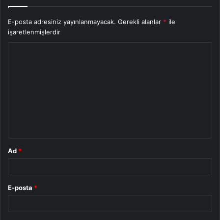
E-posta adresiniz yayınlanmayacak.
Gerekli alanlar
*
ile
işaretlenmişlerdir
Y
o
r
u
m
*
Ad
*
E-posta
*