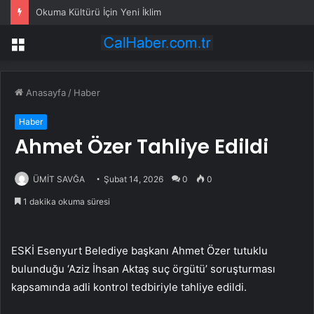
Okuma Kültürü İçin Yeni İklim
Menü
Anasayfa
/
Haber
Haber
Ahmet Özer Tahliye Edildi
ÜMİT SAVĞA
Şubat 14, 2026
0
0
1 dakika okuma süresi
ESKİ Esenyurt Belediye başkanı Ahmet Özer tutuklu
bulunduğu ‘Aziz İhsan Aktaş suç örgütü’ soruşturması
kapsamında adli kontrol tedbiriyle tahliye edildi.