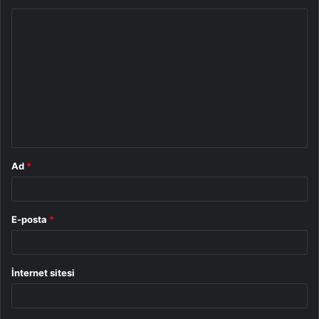
Y
o
r
u
m
*
Ad
*
E-posta
*
İnternet sitesi