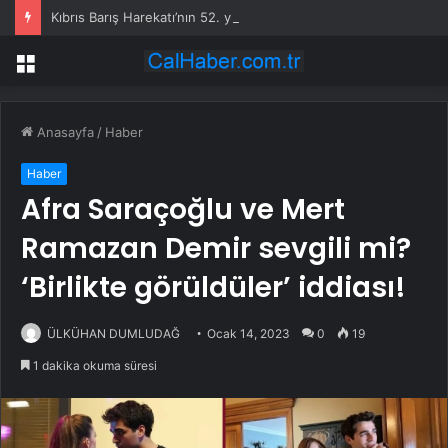
Kıbrıs Barış Harekatı’nın 52. yıl dönümünde Yunanistan’dan küstah tehdit: Yunan Silahlı Kuvvetleri için Kıbrıs yakındır
Menü
Anasayfa
/
Haber
Haber
Afra Saraçoğlu ve Mert
Ramazan Demir sevgili mi?
‘Birlikte görüldüler’ iddiası!
ÜLKÜHAN DUMLUDAĞ
Ocak 14, 2023
0
19
1 dakika okuma süresi