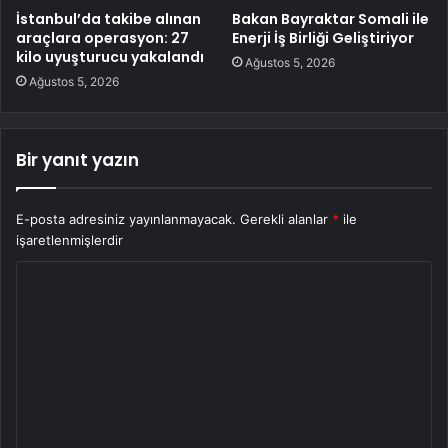
İstanbul’da takibe alınan
Bakan Bayraktar Somali ile
araçlara operasyon: 27
Enerji İş Birliği Geliştiriyor
kilo uyuşturucu yakalandı
Ağustos 5, 2026
Ağustos 5, 2026
Bir yanıt yazın
E-posta adresiniz yayınlanmayacak.
Gerekli alanlar
*
ile
işaretlenmişlerdir
Y
o
r
u
m
*